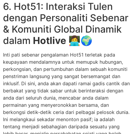
6. Hot51: Interaksi Tulen
dengan Personaliti Sebenar
& Komuniti Global Dinamik
dalam
Hotlive
👩‍💻🌍
Inti pati sebenar pengalaman Hot51 terletak pada
keupayaan mendalamnya untuk memupuk hubungan,
perkongsian, dan pertumbuhan dalam sebuah komuniti
penstriman langsung yang sangat bersemangat dan
inklusif. Di sini, anda akan dapati ramai gadis cantik dan
berbakat yang tidak sabar untuk berinteraksi dengan
anda dari seluruh dunia, mencabar anda dalam
permainan yang menyeronokkan bersama, dan
berkongsi detik-detik ceria dari pelbagai pelosok dunia.
Ini melangkaui sekadar menonton pasif; ia adalah
tentang menjadi sebahagian daripada sesuatu yang
lebih besar, menjalin persahabatan sejati yang boleh