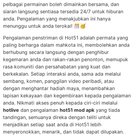
pelbagai permainan boleh dimainkan bersama, dan
siaran langsung sentiasa tersedia 24/7 untuk hiburan
anda. Pengalaman yang menakjubkan ini hanya
menunggu untuk anda terokai! 🎊🥳
Pengalaman penstriman di Hot51 adalah permata yang
paling berharga dalam mahkota ini, membolehkan anda
berhubung secara langsung dengan penghibur
kegemaran anda dan rakan-rakan penonton, memupuk
rasa komuniti dan persahabatan yang kuat dan
berkekalan. Setiap interaksi anda, sama ada melalui
sembang, komen, panggilan video peribadi, atau
dengan menghantar hadiah maya, menambahkan
lapisan kekayaan dan kegembiraan kepada pengalaman
anda. Nikmati akses penuh kepada ciri-ciri melalui
hotlive
dan pengalaman
hot51 mod apk
yang tiada
tandingan, semuanya direka dengan teliti untuk
menjadikan setiap saat anda di Hot51 lebih
menyeronokkan, menarik, dan tidak dapat dilupakan.