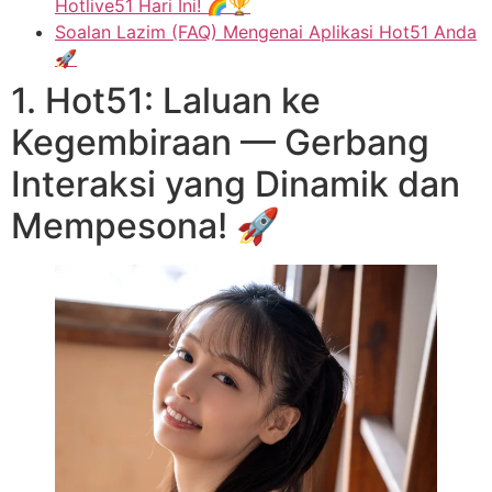
Hotlive51 Hari Ini! 🌈🏆
Soalan Lazim (FAQ) Mengenai Aplikasi Hot51 Anda
🚀
1. Hot51: Laluan ke
Kegembiraan — Gerbang
Interaksi yang Dinamik dan
Mempesona! 🚀