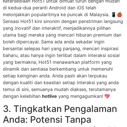
Ketersediaan Hot51 untuk dimuat turun dengan mudah
di kedua-dua peranti Android dan iOS telah
melonjakkan popularitinya ke puncak di Malaysia. 📱🍎
Sensasi Hot51 kini sinonim dengan penstriman langsung
yang inovatif dan interaktif, menjadikannya pilihan
utama bagi mereka yang mencari hiburan premium dan
boleh dipercayai. Sama ada anda sekadar ingin
bersantai selepas hari yang panjang, mencari inspirasi
baharu, atau hanya ingin terlibat dalam interaksi sosial
yang bermakna, Hot51 menawarkan platform yang
dinamik dan sentiasa berkembang untuk memenuhi
setiap keinginan anda. Anda pasti akan terpukau
dengan kualiti dan keaslian setiap interaksi yang anda
temui di sini, semuanya mudah diakses, terutamanya
dengan kelebihan
hotlive
yang mengagumkan! 💖
3. Tingkatkan Pengalaman
Anda: Potensi Tanpa