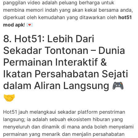
panggilan video adalah peluang berharga untuk
membina memori indah yang akan kekal bersama anda,
diperkuat oleh kemudahan yang ditawarkan oleh
hot51
mod apk
! 💌
8. Hot51: Lebih Dari
Sekadar Tontonan – Dunia
Permainan Interaktif &
Ikatan Persahabatan Sejati
dalam Aliran Langsung 🎮
🤝
Hot51 jauh melangkaui sekadar platform penstriman
langsung; ia adalah sebuah ekosistem hiburan yang
menyeluruh dan dinamik di mana anda boleh menyelami
permainan yang menarik dan menjalin persahabatan