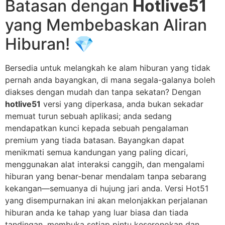
Batasan dengan
Hotlive51
yang Membebaskan Aliran
Hiburan! 💎
Bersedia untuk melangkah ke alam hiburan yang tidak
pernah anda bayangkan, di mana segala-galanya boleh
diakses dengan mudah dan tanpa sekatan? Dengan
hotlive51
versi yang diperkasa, anda bukan sekadar
memuat turun sebuah aplikasi; anda sedang
mendapatkan kunci kepada sebuah pengalaman
premium yang tiada batasan. Bayangkan dapat
menikmati semua kandungan yang paling dicari,
menggunakan alat interaksi canggih, dan mengalami
hiburan yang benar-benar mendalam tanpa sebarang
kekangan—semuanya di hujung jari anda. Versi Hot51
yang disempurnakan ini akan melonjakkan perjalanan
hiburan anda ke tahap yang luar biasa dan tiada
tandingan, membuka setiap pintu keseronokan dan