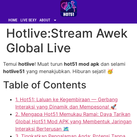
HOME
LIVE SEXY
ABOUT
Hotlive:Stream Awek
Global Live
Temui
hotlive
! Muat turun
hot51 mod apk
dan selami
hotlive51
yang menakjubkan. Hiburan sejati! 🥳
Table of Contents
1. Hot51: Laluan ke Kegembiraan — Gerbang
Interaksi yang Dinamik dan Mempesona! 🚀
2. Mengapa Hot51 Memukau Ramai: Daya Tarikan
Global Hot51 Mod APK yang Membentuk Jaringan
Interaksi Berterusan 🗺️
3. Tingkatkan Pengalaman Anda: Potensi Tanpa