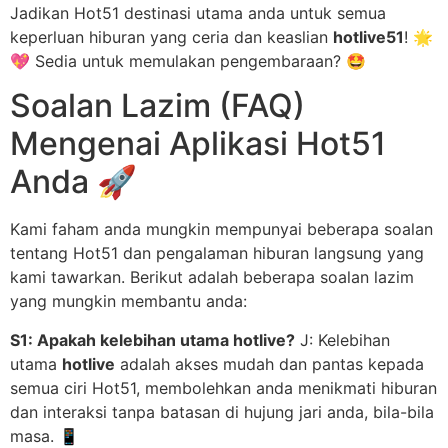
Jadikan Hot51 destinasi utama anda untuk semua
keperluan hiburan yang ceria dan keaslian
hotlive51
! 🌟
💖 Sedia untuk memulakan pengembaraan? 🤩
Soalan Lazim (FAQ)
Mengenai Aplikasi Hot51
Anda 🚀
Kami faham anda mungkin mempunyai beberapa soalan
tentang Hot51 dan pengalaman hiburan langsung yang
kami tawarkan. Berikut adalah beberapa soalan lazim
yang mungkin membantu anda:
S1: Apakah kelebihan utama hotlive?
J: Kelebihan
utama
hotlive
adalah akses mudah dan pantas kepada
semua ciri Hot51, membolehkan anda menikmati hiburan
dan interaksi tanpa batasan di hujung jari anda, bila-bila
masa. 📱