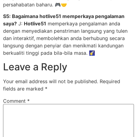
persahabatan baharu. 🎮🤝
S5: Bagaimana hotlive51 memperkaya pengalaman
saya?
J:
Hotlive51
memperkaya pengalaman anda
dengan menyediakan penstriman langsung yang tulen
dan interaktif, membolehkan anda berhubung secara
langsung dengan penyiar dan menikmati kandungan
berkualiti tinggi pada bila-bila masa. 🌠
Leave a Reply
Your email address will not be published.
Required
fields are marked
*
Comment
*