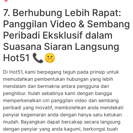
7. Berhubung Lebih Rapat:
Panggilan Video & Sembang
Peribadi Eksklusif dalam
Suasana Siaran Langsung
Hot51 📞🤫
Di Hot51, kami berpegang teguh pada prinsip untuk
memudahkan pembentukan hubungan yang lebih
mendalam dan bermakna antara pengguna dan
penghibur. Itulah sebabnya kami dengan bangga
memperkenalkan ciri panggilan video dan sembang
peribadi yang inovatif, membolehkan anda mendekati
penyiar kegemaran anda dengan hanya satu ketukan
mudah. Bayangkan dapat bercakap secara langsung
dengan penyiar yang anda kagumi, berkongsi buah