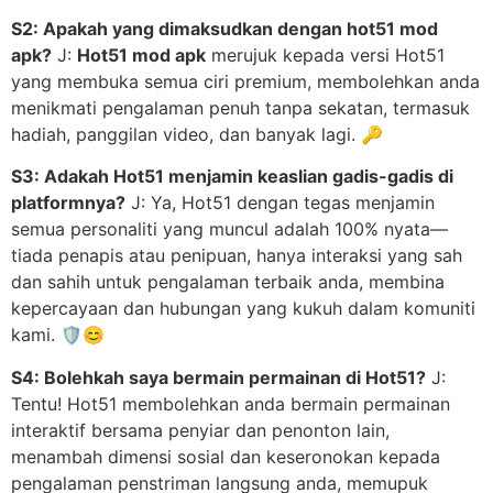
S2: Apakah yang dimaksudkan dengan hot51 mod
apk?
J:
Hot51 mod apk
merujuk kepada versi Hot51
yang membuka semua ciri premium, membolehkan anda
menikmati pengalaman penuh tanpa sekatan, termasuk
hadiah, panggilan video, dan banyak lagi. 🔑
S3: Adakah Hot51 menjamin keaslian gadis-gadis di
platformnya?
J: Ya, Hot51 dengan tegas menjamin
semua personaliti yang muncul adalah 100% nyata—
tiada penapis atau penipuan, hanya interaksi yang sah
dan sahih untuk pengalaman terbaik anda, membina
kepercayaan dan hubungan yang kukuh dalam komuniti
kami. 🛡️😊
S4: Bolehkah saya bermain permainan di Hot51?
J:
Tentu! Hot51 membolehkan anda bermain permainan
interaktif bersama penyiar dan penonton lain,
menambah dimensi sosial dan keseronokan kepada
pengalaman penstriman langsung anda, memupuk