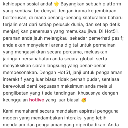
kehidupan sosial anda! 🌟 Bayangkan sebuah platform
yang sentiasa berdenyut dengan irama kegembiraan
berterusan, di mana benang-benang silaturahim baharu
terjalin erat dari setiap pelusuk dunia, dan setiap detik
menjanjikan penemuan yang memukau jiwa. Di Hot51,
peranan anda jauh melangkaui sekadar pemerhati pasif;
anda akan menyelami arena digital untuk permainan
yang mengasyikkan secara percuma, meluaskan
jaringan persahabatan anda secara global, serta
menyaksikan siaran langsung yang benar-benar
mempesonakan. Dengan Hot51, janji untuk pengalaman
interaktif yang luar biasa tidak pernah pudar, sentiasa
berevolusi demi kepuasan maksimum anda melalui
penglibatan yang tiada tandingan, khususnya dengan
keunggulan
hotlive
yang luar biasa! 🥳
Kami memahami secara mendalam aspirasi pengguna
moden yang mendambakan interaksi yang lebih
mendalam dan pengalaman yang diperibadikan. Anda