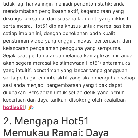
tidak lagi hanya ingin menjadi penonton statik; anda
mendambakan penglibatan aktif, kegembiraan yang
dikongsi bersama, dan suasana komuniti yang inklusif
serta mesra. Hot51 dibina khusus untuk merealisasikan
setiap impian ini, dengan penekanan pada kualiti
penstriman video yang unggul, inovasi berterusan, dan
kelancaran pengalaman pengguna yang sempurna.
Sejak saat pertama anda melancarkan aplikasi ini, anda
akan segera merasai keistimewaan Hot51: antaramuka
yang intuitif, penstriman yang lancar tanpa gangguan,
serta pelbagai ciri interaktif yang akan mengubah setiap
sesi anda menjadi pengembaraan yang tidak dapat
dilupakan. Bersiaplah untuk setiap detik yang penuh
keceriaan dan daya tarikan, disokong oleh keajaiban
hotlive51
! 🎉
2. Mengapa Hot51
Memukau Ramai: Daya