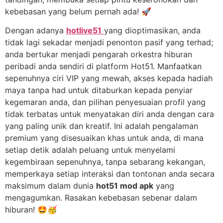
kebebasan yang belum pernah ada! 🚀
Dengan adanya
hotlive51
yang dioptimasikan, anda
tidak lagi sekadar menjadi penonton pasif yang terhad;
anda bertukar menjadi pengarah orkestra hiburan
peribadi anda sendiri di platform Hot51. Manfaatkan
sepenuhnya ciri VIP yang mewah, akses kepada hadiah
maya tanpa had untuk ditaburkan kepada penyiar
kegemaran anda, dan pilihan penyesuaian profil yang
tidak terbatas untuk menyatakan diri anda dengan cara
yang paling unik dan kreatif. Ini adalah pengalaman
premium yang disesuaikan khas untuk anda, di mana
setiap detik adalah peluang untuk menyelami
kegembiraan sepenuhnya, tanpa sebarang kekangan,
memperkaya setiap interaksi dan tontonan anda secara
maksimum dalam dunia
hot51 mod apk
yang
mengagumkan. Rasakan kebebasan sebenar dalam
hiburan! 🤩🥳